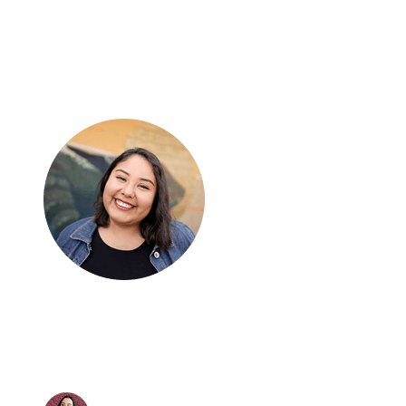
Empresario con polo azul en un video testimonial:
«Dropi ha transformado completamente mi vida»
“De vender poco a facturar millones.”
Antes, todo era prueba y error. Con Dropi, entendí cómo
escalar sin límites y mi negocio despegó.
Claudia Estrada
“Vender sin inventario sí es posible”
Con Dropi lancé mi tienda en menos de una semana. No tuve
que invertir en stock. Me enfoco solo en vender y Dropi se
encarga del resto.