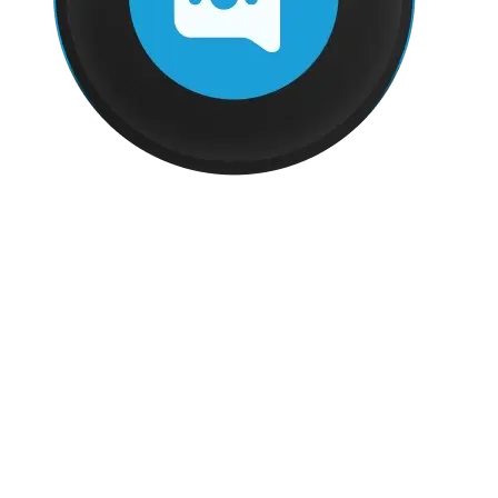
Chatea Pro
IACHAT
Bots, Inteligencia Artificial y
Automatizaciones
Integraciones orientadas a automatización, IA, bots inteligentes o
asistentes.
FLUXI
Logística, Operaciones y Optimización