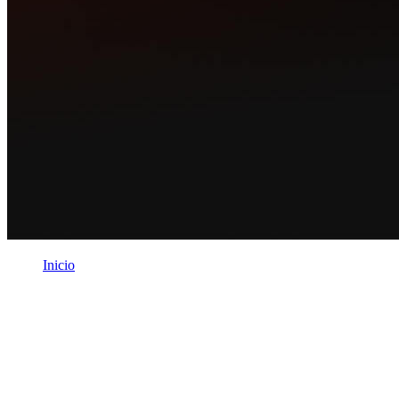
Inicio
/
Integraciones
Integraciones
Nuestras integraciones te permiten automatizar pedidos, gestionar
inventarios en tiempo real y optimizar la logística sin esfuerzo.
Conecta tu negocio con las principales plataformas de e-commerce y