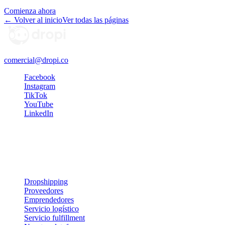
Comienza ahora
← Volver al inicio
Ver todas las páginas
comercial@dropi.co
Facebook
Instagram
TikTok
YouTube
LinkedIn
Recibe tips y estrategias directamente en tu correo. ¡Prometemos no
saturarte!
Servicios y soluciones
Dropshipping
Proveedores
Emprendedores
Servicio logístico
Servicio fulfillment