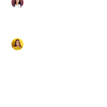
Laura Gonzalez
“Dropi me dio el empujón que necesitaba para emprender
online”
No sabía nada de ecommerce, pero con Dropi aprendí, monté
mi tienda y hoy tengo ingresos constantes.
Camila Torres
Sé parte de las cientos de historias de éxito que hemos construido
Preguntas frecuentes
Resuelve tus dudas al instante
Sabemos que al iniciar con Dropi, pueden surgir muchas preguntas,
aquí encontrarás todo lo que necesitas saber para aprovechar al
máximo nuestra plataforma. Si no encuentras lo que buscas, nuestro
equipo de soporte está siempre disponible para ayudarte.
Si no encuentras lo que buscas, nuestro equipo de soporte está