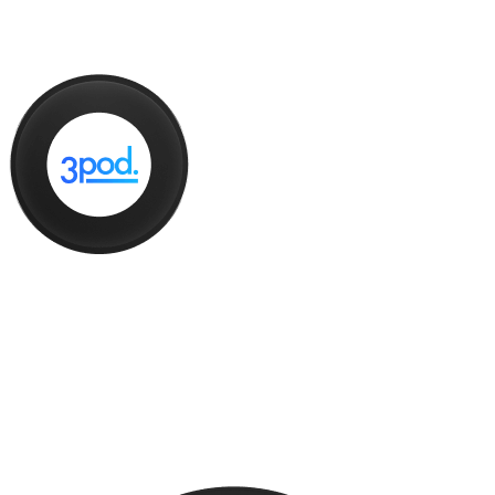
SCALEFY
3pod
Analítica, Optimización y Marketing
Herramientas enfocadas a análisis de datos, funnels, crecimiento,
métricas u optimización.
MASTERTOOLS