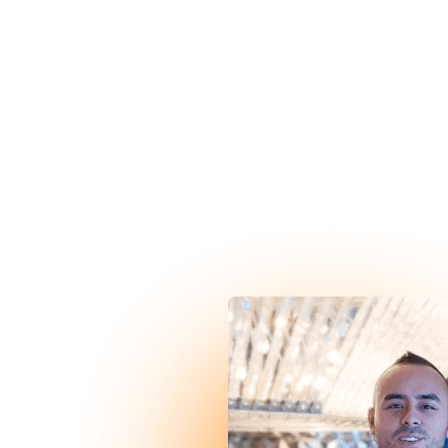
Testimonios
Historias de Proveedores que crecieron
con Dropi
Estas historias reales muestran cómo es posible alcanzar tus metas
con el apoyo adecuado. ¡Descubre cómo ellos lo lograron y empieza
a escribir tu propia historia de éxito!