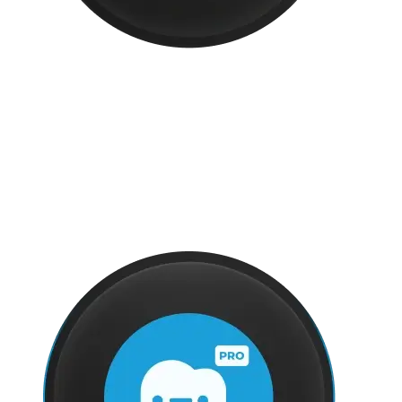
Logo de Pancake: una C azul dentro de un círculo
blanco sobre fondo negro
Pancake
Chat, Mensajería y Atención al Cliente
Herramientas enfocadas en chat, mensajería o atención.
CHATCENTER