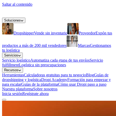
Saltar al contenido
Soluciones
Dropshipper
Vende sin inventario
Proveedor
Expón tus
productos a más de 200 mil vendedores
Marcas
Gestionamos
tu logística
Servicios
Servicio logístico
Automatiza cada etapa de tus envíos
Servicio
fulfillment
Logística sin preocupaciones
Recursos
Herramientas
Calculadoras gratuitas para tu negocio
Blog
Guías de
dropshipping y logística
Dropi Academy
Formación para empezar y
para escalar
Guías de la plataforma
Cómo usar Dropi paso a paso
Nuestra plataforma
Sobre nosotros
Inicia sesión
Regístrate ahora