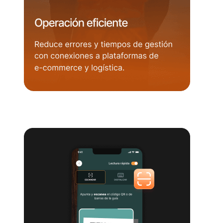
Operario de bodega de espaldas entre estanterías; texto
“Operación eficiente: reduce errores y tiempos de
gestión”