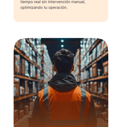
Automatización total: bodegas ilustradas con la etiqueta
Bodega Dropi Cali, inventario de 400 unidades