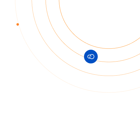
Círculos concéntricos con los logos de Shopify,
WooCommerce y otras plataformas que se conectan
con Dropi
Plataformas ecommerce
Estas son integraciones que conectan tiendas o sistemas de ventas
directamente con Dropi.