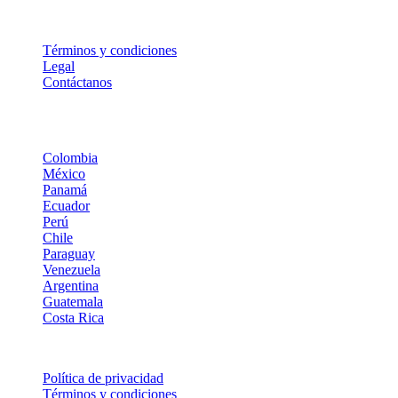
Legal
Términos y condiciones
Legal
Contáctanos
Dropi en Latinoamérica
Colombia
México
Panamá
Ecuador
Perú
Chile
Paraguay
Venezuela
Argentina
Guatemala
Costa Rica
© DROPI | TODOS LOS DERECHOS RESERVADOS | 2026
Política de privacidad
Términos y condiciones