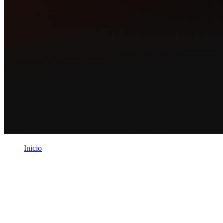
Inicio
/
Legal
Legal
Términos, políticas y documentos legales de Dropi S.A.S.
Legal