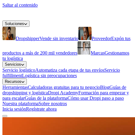
Saltar al contenido
Soluciones
Dropshipper
Vende sin inventario
Proveedor
Expón tus
productos a más de 200 mil vendedores
Marcas
Gestionamos
tu logística
Servicios
Servicio logístico
Automatiza cada etapa de tus envíos
Servicio
fulfillment
Logística sin preocupaciones
Recursos
Herramientas
Calculadoras gratuitas para tu negocio
Blog
Guías de
dropshipping y logística
Dropi Academy
Formación para empezar y
para escalar
Guías de la plataforma
Cómo usar Dropi paso a paso
Nuestra plataforma
Sobre nosotros
Inicia sesión
Regístrate ahora