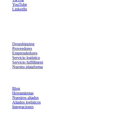
YouTube
LinkedIn
Recibe tips y estrategias directamente en tu correo. ¡Prometemos no
saturarte!
Servicios y soluciones
Dropshipping
Proveedores
Emprendedores
Servicio logístico
Servicio fulfillment
Nuestra plataforma
Sobre Nosotros
Blog
Herramientas
Nuestros aliados
Aliados logísticos
Integraciones