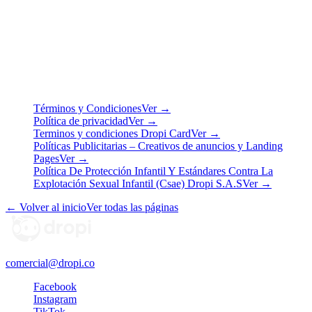
Última actualización: junio de 2024
Legal
Términos, políticas y documentos legales de Dropi S.A.S.
Términos y Condiciones
Ver →
Política de privacidad
Ver →
Terminos y condiciones Dropi Card
Ver →
Políticas Publicitarias – Creativos de anuncios y Landing
Pages
Ver →
Política De Protección Infantil Y Estándares Contra La
Explotación Sexual Infantil (Csae) Dropi S.A.S
Ver →
← Volver al inicio
Ver todas las páginas
comercial@dropi.co
Facebook
Instagram
TikTok